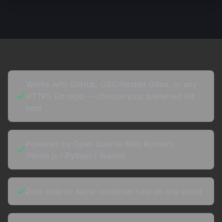
Works with GitHub, OSC-hosted Gitea, or any
HTTPS Git repo — choose your preferred Git
host
Powered by Open Source Web Runners
(Node.js / Python / Wasm)
Zero lock-in: same container runs on any cloud